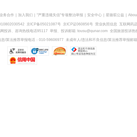
业务合作
|
加入我们
|
"严重违规失信"专项整治举报
|
安全中心
|
星骆驼公益
|
Abou
0802030542
京ICP备05021087号
京ICP证060856号
营业执照信息
互联网药品信
网投诉、咨询热线电话95117
举报、投诉邮箱: tousu@qunar.com
全国旅游投诉热线:
/算法推荐举报电话：010-59606977
未成年人/违法和不良信息/算法推荐举报邮箱：to