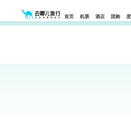
请
提
提
按
示:
示:
shift+enter
您
您
进
首页
机票
酒店
团购
度
入
已
已
去
进
离
哪
入
开
网
网
网
智
能
站
站
导
导
导
盲
航
航
语
音
区,
区
引
本
导
区
模
域
式
含
有
6
个
模
块,
按
下
Tab
键
浏