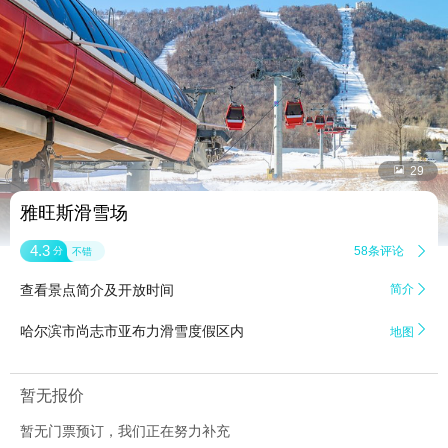


29
雅旺斯滑雪场
4.3
58条评论

分
不错
查看景点简介及开放时间
简介


哈尔滨市尚志市亚布力滑雪度假区内
地图
暂无报价
暂无门票预订，我们正在努力补充