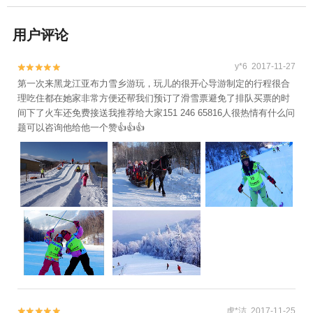
用户评论
y*6 2017-11-27


第一次来黑龙江亚布力雪乡游玩，玩儿的很开心导游制定的行程很合
理吃住都在她家非常方便还帮我们预订了滑雪票避免了排队买票的时
间下了火车还免费接送我推荐给大家151 246 65816人很热情有什么问
题可以咨询他给他一个赞👍👍👍
虎*洁 2017-11-25

