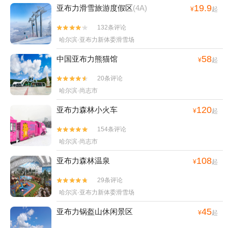
19.9
亚布力滑雪旅游度假区
(4A)
¥
起
132条评论


哈尔滨·亚布力新体委滑雪场
58
中国亚布力熊猫馆
¥
起
20条评论


哈尔滨·尚志市
120
亚布力森林小火车
¥
起
154条评论


哈尔滨·尚志市
108
亚布力森林温泉
¥
起
29条评论


哈尔滨·亚布力新体委滑雪场
45
亚布力锅盔山休闲景区
¥
起