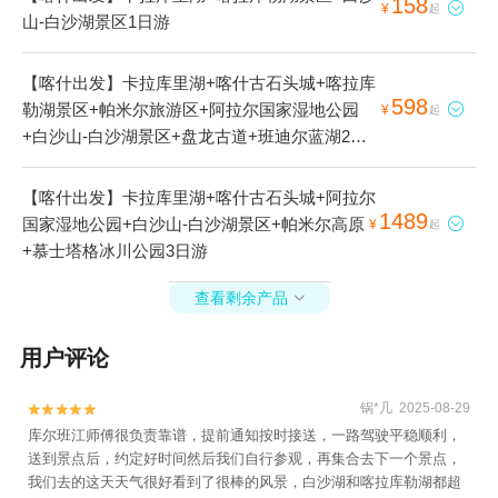
158

¥
起
山-白沙湖景区1日游
【喀什出发】卡拉库里湖+喀什古石头城+喀拉库
598
勒湖景区+帕米尔旅游区+阿拉尔国家湿地公园

¥
起
+白沙山-白沙湖景区+盘龙古道+班迪尔蓝湖2日
游
【喀什出发】卡拉库里湖+喀什古石头城+阿拉尔
1489
国家湿地公园+白沙山-白沙湖景区+帕米尔高原

¥
起
+慕士塔格冰川公园3日游
查看剩余产品

用户评论
锅*几 2025-08-29


库尔班江师傅很负责靠谱，提前通知按时接送，一路驾驶平稳顺利，
送到景点后，约定好时间然后我们自行参观，再集合去下一个景点，
我们去的这天天气很好看到了很棒的风景，白沙湖和喀拉库勒湖都超