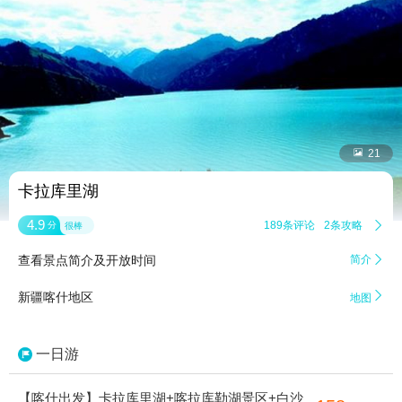


21
卡拉库里湖
4.9
189条评论
2条攻略

分
很棒
查看景点简介及开放时间
简介


新疆喀什地区
地图
一日游
【喀什出发】卡拉库里湖+喀拉库勒湖景区+白沙