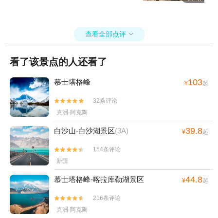
查看全部点评

看了该景点的人还看了
103
慕士塔格峰
¥
起
32条评论


克洲·阿克陶
39.8
白沙山-白沙湖景区
(3A)
¥
起
154条评论


新疆
44.8
慕士塔格峰-喀拉库勒湖景区
¥
起
216条评论


克洲·阿克陶