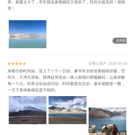
美。新疆太大了，有车接送参观确实方便多了，性价比挺高的！很推
荐！
共9张
去哪儿用户 2025-04-24


来喀什的时间短，盲入了一个一日游。豪华车全程坐着都很舒服，空
间大，干净无异味。师傅赵哥也会一路上跟我们唠嗑解闷，认真讲解
每一个点。到景点后自由活动，时间都是充足的，基本都能逛一圈，
一天下来体验感还是不错的。
共9张