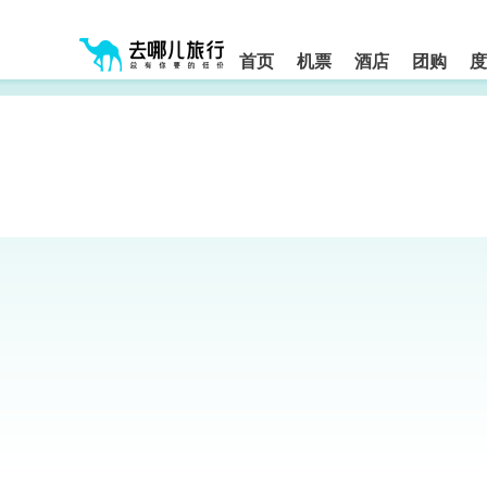
请
提
提
按
示:
示:
shift+enter
您
您
进
首页
机票
酒店
团购
度
入
已
已
去
进
离
哪
入
开
网
网
网
智
能
站
站
导
导
导
盲
航
航
语
音
区,
区
引
本
导
区
模
域
式
含
有
6
个
模
块,
按
下
Tab
键
浏