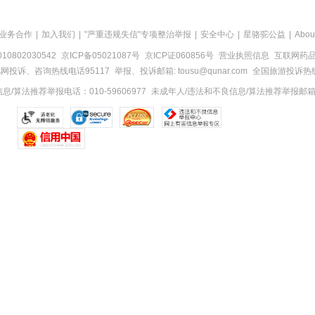
业务合作
|
加入我们
|
"严重违规失信"专项整治举报
|
安全中心
|
星骆驼公益
|
Abou
0802030542
京ICP备05021087号
京ICP证060856号
营业执照信息
互联网药品信
网投诉、咨询热线电话95117
举报、投诉邮箱: tousu@qunar.com
全国旅游投诉热线:
/算法推荐举报电话：010-59606977
未成年人/违法和不良信息/算法推荐举报邮箱：to