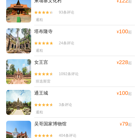
122
柬埔寨文化村
¥
起
93条评论


暹粒
100
塔布隆寺
¥
起
24条评论


暹粒
228
女王宫
¥
起
1092条评论


班迭斯雷
100
通王城
¥
起
3条评论


暹粒
79
吴哥国家博物馆
¥
起
404条评论

