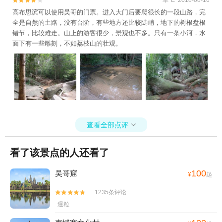


高布思滨可以使用吴哥的门票。进入大门后要爬很长的一段山路，完
全是自然的土路，没有台阶，有些地方还比较陡峭，地下的树根盘根
错节，比较难走。山上的游客很少，景观也不多。只有一条小河，水
面下有一些雕刻，不如荔枝山的壮观。
查看全部点评

看了该景点的人还看了
100
吴哥窟
¥
起
1235条评论


暹粒