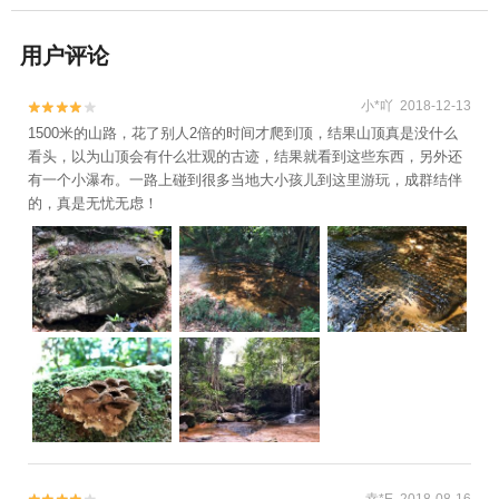
用户评论
小*吖 2018-12-13


1500米的山路，花了别人2倍的时间才爬到顶，结果山顶真是没什么
看头，以为山顶会有什么壮观的古迹，结果就看到这些东西，另外还
有一个小瀑布。一路上碰到很多当地大小孩儿到这里游玩，成群结伴
的，真是无忧无虑！
幸*E 2018-08-16