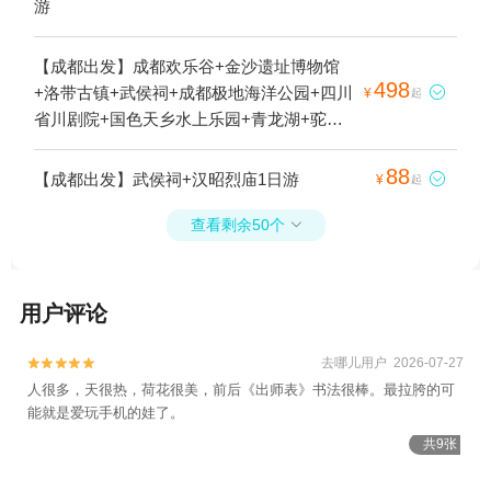
游
【成都出发】成都欢乐谷+金沙遗址博物馆
498
+洛带古镇+武侯祠+成都极地海洋公园+四川

¥
起
省川剧院+国色天乡水上乐园+青龙湖+驼峰
洛带机场空中游览+蔚然花海1日游
88
【成都出发】武侯祠+汉昭烈庙1日游

¥
起
查看剩余50个

用户评论
去哪儿用户 2026-07-27


人很多，天很热，荷花很美，前后《出师表》书法很棒。最拉胯的可
能就是爱玩手机的娃了。
共9张