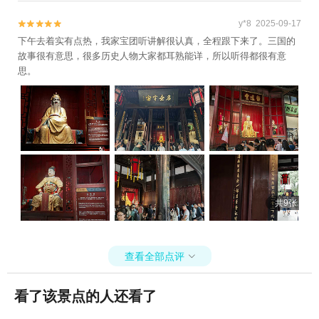
y*8 2025-09-17


下午去着实有点热，我家宝团听讲解很认真，全程跟下来了。三国的
故事很有意思，很多历史人物大家都耳熟能详，所以听得都很有意
思。
共9张
查看全部点评

看了该景点的人还看了