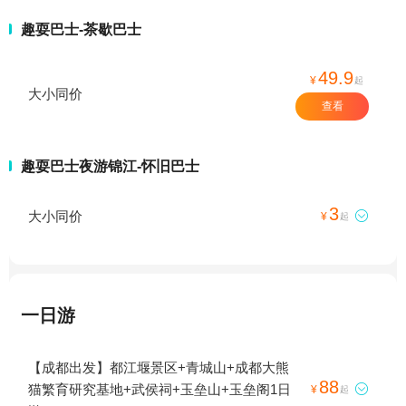
趣耍巴士-茶歇巴士
49.9
¥
起
大小同价
查看
趣耍巴士夜游锦江-怀旧巴士
3
大小同价

¥
起
一日游
【成都出发】都江堰景区+青城山+成都大熊
88
猫繁育研究基地+武侯祠+玉垒山+玉垒阁1日

¥
起