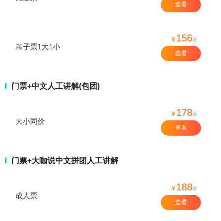
查看
156
¥
起
亲子票1大1小
查看
门票+中文人工讲解(包团)
178
¥
起
大小同价
查看
门票+大咖说中文拼团人工讲解
188
¥
起
成人票
查看