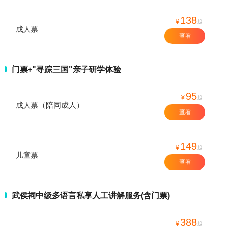
138
¥
起
成人票
查看
门票+"寻踪三国"亲子研学体验
95
¥
起
成人票（陪同成人）
查看
149
¥
起
儿童票
查看
武侯祠中级多语言私享人工讲解服务(含门票)
388
¥
起