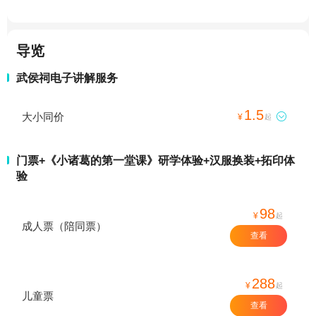
导览
武侯祠电子讲解服务
1.5
大小同价

¥
起
门票+《小诸葛的第一堂课》研学体验+汉服换装+拓印体
验
98
¥
起
成人票（陪同票）
查看
288
¥
起
儿童票
查看