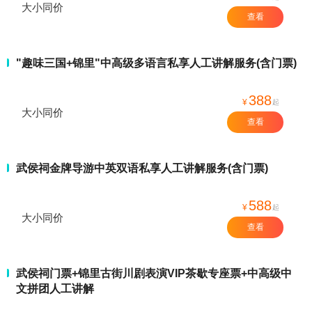
大小同价
查看
"趣味三国+锦里"中高级多语言私享人工讲解服务(含门票)
388
¥
起
大小同价
查看
武侯祠金牌导游中英双语私享人工讲解服务(含门票)
588
¥
起
大小同价
查看
武侯祠门票+锦里古街川剧表演VIP茶歇专座票+中高级中
文拼团人工讲解