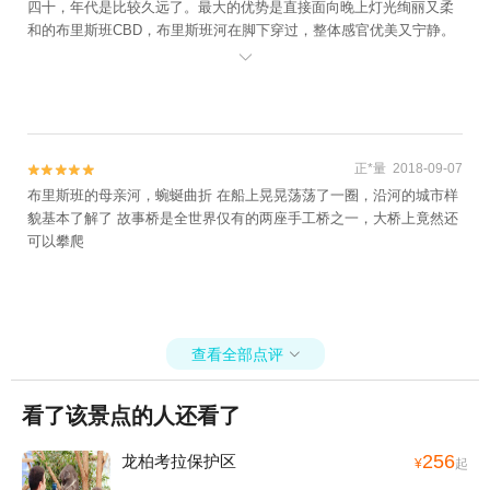
四十，年代是比较久远了。最大的优势是直接面向晚上灯光绚丽又柔
和的布里斯班CBD，布里斯班河在脚下穿过，整体感官优美又宁静。
另外还有登桥可以玩，适合追求刺激的人。其实在桥上观景和拍照不

那么容易，因为铁丝网将视线阻隔，是为防止有人轻生而建，同时边
上竖有24小时心理辅导专线的牌子，虽然对游客有些“不友好”，不过
当然可以理解，真是很友善了。
正*量 2018-09-07


布里斯班的母亲河，蜿蜒曲折 在船上晃晃荡荡了一圈，沿河的城市样
貌基本了解了 故事桥是全世界仅有的两座手工桥之一，大桥上竟然还
可以攀爬
查看全部点评

看了该景点的人还看了
256
龙柏考拉保护区
¥
起