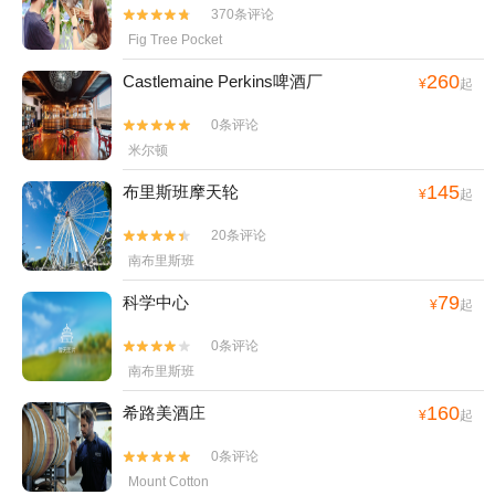
370条评论


Fig Tree Pocket
260
Castlemaine Perkins啤酒厂
¥
起
0条评论


米尔顿
145
布里斯班摩天轮
¥
起
20条评论


南布里斯班
79
科学中心
¥
起
0条评论


南布里斯班
160
希路美酒庄
¥
起
0条评论


Mount Cotton