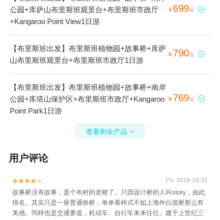
699
公园+库萨山布里斯班观景台+布里斯班市政厅

¥
起
+Kangaroo Point View1日游
【布里斯班出发】布里斯班植物园+故事桥+库萨
790

¥
起
山布里斯班观景台+布里斯班市政厅1日游
【布里斯班出发】布里斯班植物园+故事桥+南岸
769
公园+库塔山保护区+布里斯班市政厅+Kangaroo

¥
起
Point Park1日游
查看剩余产品

用户评论
j*n 2018-10-31


故事桥没有故事，是个布村的老梗了。只因设计桥的人叫story，由此
得名。其实只是一座普通铁桥，单单看样式不如上海外白渡桥那么有
美感。同样也是交通要道，机动车、自行车来来往往。建于上世纪三