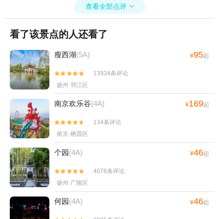
查看全部点评

看了该景点的人还看了
95
瘦西湖
(5A)
¥
起
13934条评论


扬州·邗江区
169
南京欢乐谷
(4A)
¥
起
134条评论


南京·栖霞区
46
个园
(4A)
¥
起
4076条评论


扬州·广陵区
46
何园
(4A)
¥
起