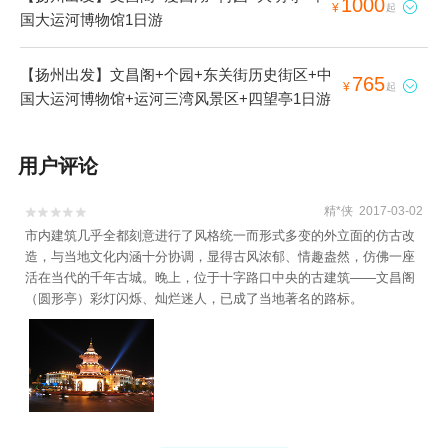
1000

¥
起
国大运河博物馆1日游
【扬州出发】文昌阁+个园+东关街历史街区+中
765

¥
起
国大运河博物馆+运河三湾风景区+四望亭1日游
用户评论
精*侠 2017-03-02


市内建筑几乎全都刻意进行了风格统一而形式多变的外立面的仿古改
造，与当地文化内涵十分协调，显得古风浓郁、情趣盎然，仿佛一座
活在当代的千年古城。晚上，位于十字路口中央的古建筑——文昌阁
（圆形亭）彩灯闪烁、灿烂迷人，已成了当地著名的路标。