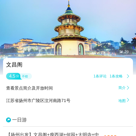


29
文昌阁
4.5
1条评论
1条攻略

分
不错
查看景点简介及开放时间
简介


江苏省扬州市广陵区汶河南路71号
地图
一日游
【扬州出发】文昌阁+瘦西湖+何园+大明寺+中