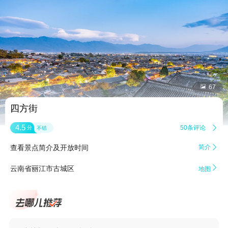


67
四方街
4.5
50条评论

分
不错
查看景点简介及开放时间
简介


云南省丽江市古城区
地图