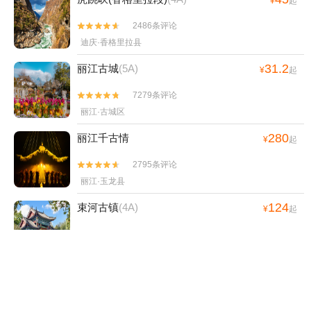
¥
起
2486条评论


迪庆·香格里拉县
31.2
丽江古城
(5A)
¥
起
7279条评论


丽江·古城区
280
丽江千古情
¥
起
2795条评论


丽江·玉龙县
124
束河古镇
(4A)
¥
起
3057条评论


丽江·古城区
108
云杉坪索道
¥
起
449条评论

