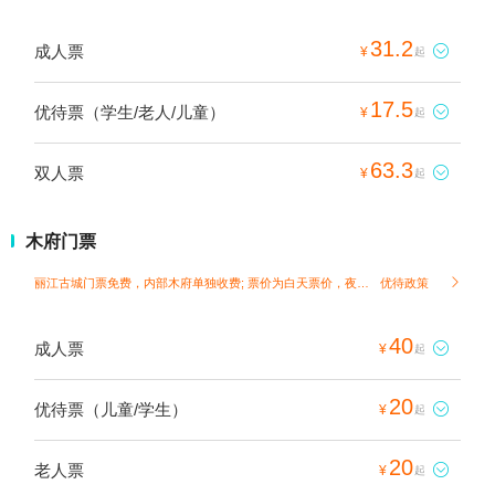
31.2
成人票

¥
起
17.5
优待票（学生/老人/儿童）

¥
起
63.3
双人票

¥
起
木府门票
丽江古城门票免费，内部木府单独收费; 票价为白天票价，夜游票需另行购买；
优待政策

40
成人票

¥
起
20
优待票（儿童/学生）

¥
起
20
老人票

¥
起