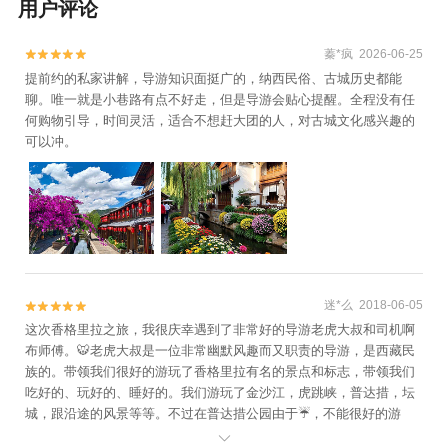
用户评论
蓁*疯 2026-06-25


提前约的私家讲解，导游知识面挺广的，纳西民俗、古城历史都能
聊。唯一就是小巷路有点不好走，但是导游会贴心提醒。全程没有任
何购物引导，时间灵活，适合不想赶大团的人，对古城文化感兴趣的
可以冲。
迷*么 2018-06-05


这次香格里拉之旅，我很庆幸遇到了非常好的导游老虎大叔和司机啊
布师傅。🐯老虎大叔是一位非常幽默风趣而又职责的导游，是西藏民
族的。带领我们很好的游玩了香格里拉有名的景点和标志，带领我们
吃好的、玩好的、睡好的。我们游玩了金沙江，虎跳峡，普达措，坛
城，跟沿途的风景等等。不过在普达措公园由于☔️，不能很好的游
玩，是有一点点遗憾。但是对于整个旅程还是很满意哦！谢谢老虎大
