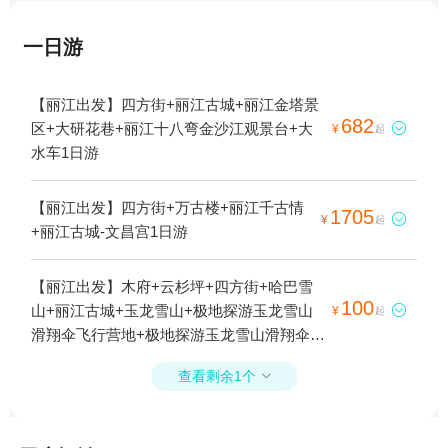
一日游
【丽江出发】四方街+丽江古城+丽江金塔景
682
区+大研花巷+丽江十八弯金沙江观景台+大

¥
起
水车1日游
【丽江出发】四方街+万古楼+丽江千古情
1705

¥
起
+丽江古城-文昌宫1日游
【丽江出发】木府+云杉坪+四方街+哈巴雪
100
山+丽江古城+玉龙雪山+极地探游玉龙雪山

¥
起
滑翔伞飞行营地+极地探游玉龙雪山滑翔伞飞
行营地+香格里拉虎跳峡景区-虎跳石1日游
查看剩余1个
