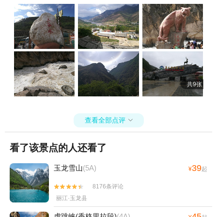
叔跟啊布师傅，谢谢啦！
共9张
查看全部点评

看了该景点的人还看了
39
玉龙雪山
(5A)
¥
起
8176条评论


丽江·玉龙县
45
虎跳峡(香格里拉段)
(4A)