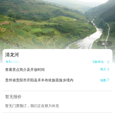


7
清龙河
0条评论

暂无点评
查看景点简介及开放时间
简介


贵州省贵阳市开阳县禾丰布依族苗族乡境内
地图
暂无报价
暂无门票预订，我们正在努力补充