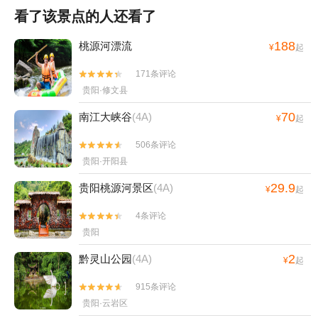
看了该景点的人还看了
188
桃源河漂流
¥
起
171条评论


贵阳·修文县
70
南江大峡谷
(4A)
¥
起
506条评论


贵阳·开阳县
29.9
贵阳桃源河景区
(4A)
¥
起
4条评论


贵阳
2
黔灵山公园
(4A)
¥
起
915条评论


贵阳·云岩区