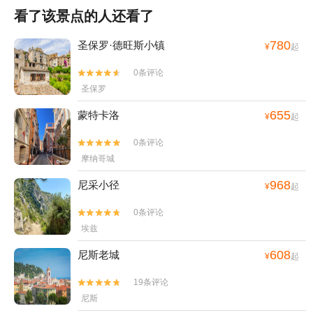
看了该景点的人还看了
780
圣保罗·德旺斯小镇
¥
起
0条评论


圣保罗
655
蒙特卡洛
¥
起
0条评论


摩纳哥城
968
尼采小径
¥
起
0条评论


埃兹
608
尼斯老城
¥
起
19条评论


尼斯