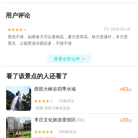
用户评论
l*2 2016-03-18


景色不错，如果春天可以看桃花，夏天赏荷花，秋天赏落叶，冬天赏
晨光，公园里游乐园还多，不错不错
查看全部点评

看了该景点的人还看了
63
西部大峡谷四季水城
¥
起
19条评论


昭通·西部大峡谷温泉
20
李庄文化旅游度假区
(4A)
¥
起
460条评论

