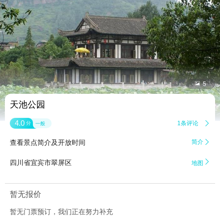


5
天池公园
4.0
1条评论

分
一般
查看景点简介及开放时间
简介


四川省宜宾市翠屏区
地图
暂无报价
暂无门票预订，我们正在努力补充