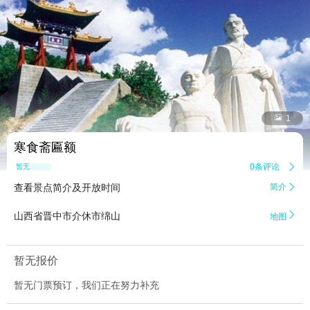


1
寒食斋匾额
0条评论

暂无点评
查看景点简介及开放时间
简介


山西省晋中市介休市绵山
地图
暂无报价
暂无门票预订，我们正在努力补充