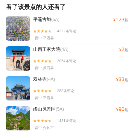
看了该景点的人还看了
123
平遥古城
(5A)
¥
起
4222条评论


晋中·平遥县
2
山西王家大院
(4A)
¥
起
3054条评论


晋中·灵石县
33
双林寺
(4A)
¥
起
288条评论


晋中·平遥县
90
绵山风景区
(5A)
¥
起
1431条评论


晋中·介休市