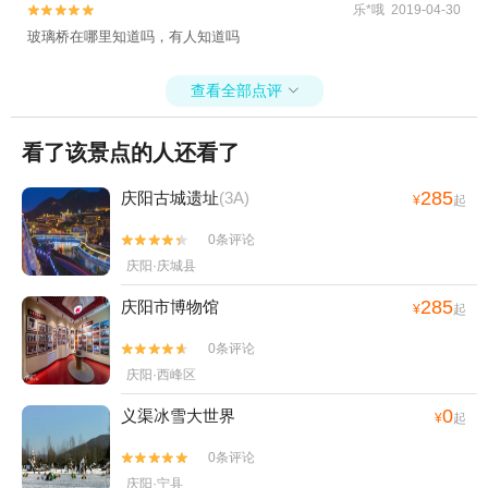
乐*哦 2019-04-30


玻璃桥在哪里知道吗，有人知道吗
查看全部点评

看了该景点的人还看了
285
庆阳古城遗址
(3A)
¥
起
0条评论


庆阳·庆城县
285
庆阳市博物馆
¥
起
0条评论


庆阳·西峰区
0
义渠冰雪大世界
¥
起
0条评论


庆阳·宁县