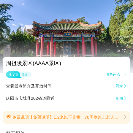


27
周祖陵景区(AAAA景区)
4.7
9条评论

分
很棒
查看景点简介及开放时间
简介


庆阳市庆城县202省道附近
地图

免票说明【免票说明】1.2米以下儿童、70周岁以上老人、残疾人、现退役军人、生肖属马游客(凭有效身份证件)免票(提示有效期2026/2/18至2027/2/28)
