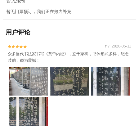
暂无报价
暂无门票预订，我们正在努力补充
用户评论
f*7 2020-05-11


众多当代书法家书写《黄帝内经》，立千家碑，书体形式多样，纪念
歧伯，颇为震撼！