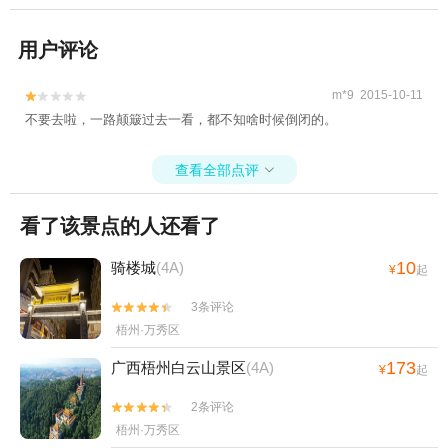
用户评论
m*9 2015-10-11


不要去啦，一路颠簸过去一看，都不知啥时候倒闭的。
查看全部点评

看了该景点的人还看了
10
骑楼城
(4A)
¥
起
3条评论


梧州·万秀区
173
广西梧州白云山景区
(4A)
¥
起
2条评论


梧州·万秀区