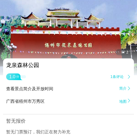


2
龙泉森林公园
1.0
1条评论

分
查看景点简介及开放时间
简介


广西省梧州市万秀区
地图
暂无报价
暂无门票预订，我们正在努力补充