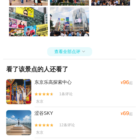
纸位于涩谷公交站旁的忠犬八公像。
查看全部点评

看了该景点的人还看了
96
东京乐高探索中心
¥
起
1条评论


东京
69
涩谷SKY
¥
起
12条评论


东京