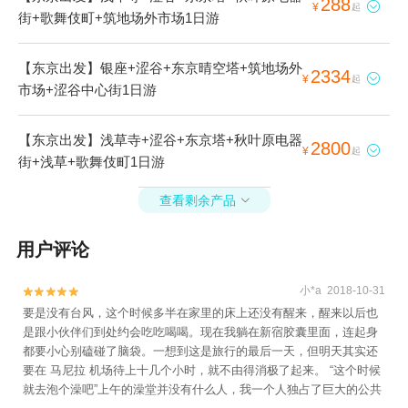
288

¥
起
街+歌舞伎町+筑地场外市场1日游
【东京出发】银座+涩谷+东京晴空塔+筑地场外
2334

¥
起
市场+涩谷中心街1日游
【东京出发】浅草寺+涩谷+东京塔+秋叶原电器
2800

¥
起
街+浅草+歌舞伎町1日游
查看剩余产品

用户评论
小*a 2018-10-31


要是没有台风，这个时候多半在家里的床上还没有醒来，醒来以后也
是跟小伙伴们到处约会吃吃喝喝。现在我躺在新宿胶囊里面，连起身
都要小心别磕碰了脑袋。一想到这是旅行的最后一天，但明天其实还
要在 马尼拉 机场待上十几个小时，就不由得消极了起来。 “这个时候
就去泡个澡吧”上午的澡堂并没有什么人，我一个人独占了巨大的公共