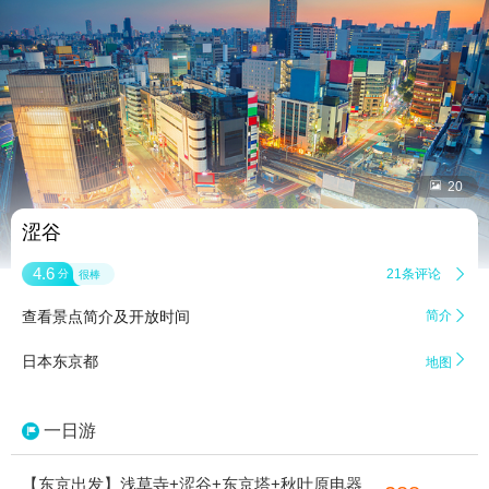


20
涩谷
4.6
21条评论

分
很棒
查看景点简介及开放时间
简介


日本东京都
地图
一日游
【东京出发】浅草寺+涩谷+东京塔+秋叶原电器