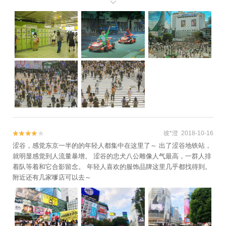
浴缸，泡了一会儿这种消极的想法也从身体里蒸发出去了。退了房，

拖着箱子回到新宿站，开始一天的行动之前还是要寄存好行李。 比起
白川乡 的1000日元寄存一次，这里只需要600日元，突然觉得 东京
也没有那么昂贵。临走之前再给储物柜的位置和号码拍张照片，等晚
上回来的时候要是忘记可就不妙了。 总而言之，第一站是涩谷！马里
奥卡丁车！ 因为 中国 驾照没法体验只好作罢，体验的时候还可以换
装成Mario里面的角色，非常带感！ 写游记的时候NS的Mario Party已
经公开发售了，超适合小伙伴们一起玩耍！全世界最著名的十字路口
之一，涉谷十字路口，因为人流量全世界称霸而闻名。 在对面购物中
心的墙上挂着安室奈美惠的隐退最后一场演唱会的海报。代表了一代
人的记忆呢，这几天在 东京 这里随处都可以看到关于她隐退的新闻和
海报。和我天朝的红绿灯并不一样，涩谷的红绿灯是四面八方一起亮
起，所以才会形成非常壮观的过马路景象。可惜今天是双休日的上
彼*澄 2018-10-16


午，如果是工作日的晚高峰，就能看到如同潮水般的人群。不过就算
涩谷，感觉东京一半的的年轻人都集中在这里了～ 出了涩谷地铁站，
是让我来，我这种人群恐惧症怕是要呼吸窒息的。周末同学聚会也身
就明显感觉到人流量暴增。 涩谷的忠犬八公雕像人气最高，一群人排
着校服的JK位于涩谷TSUTAYA二楼的星巴克店。这里的位置正好可
着队等着和它合影留念。 年轻人喜欢的服饰品牌这里几乎都找得到。
以看到外面路口的情况，外面天气太过炎热，我也想休息一下，在一
附近还有几家嗲店可以去～
楼的点餐处点了一杯抹茶星冰乐。二楼除了靠窗户的位置还有靠墙也
有沙发，四人桌等。不过为了拍摄外面的景色，游客大都集中在窗户
旁边，哪怕等一会儿，也要坐在这里。『君の名は。』电影32分钟的
位置。三叶交换的时候把瀧和奥寺前辈的关系拉得很近。 打工结束后
在这里喝一杯咖啡，感觉挑的地方很有眼光呢！果然追妹纸还是靠妹