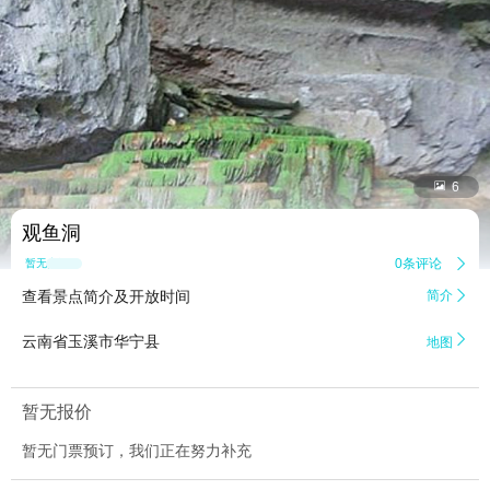


6
观鱼洞
0条评论

暂无点评
查看景点简介及开放时间
简介


云南省玉溪市华宁县
地图
暂无报价
暂无门票预订，我们正在努力补充