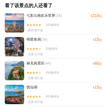
看了该景点的人还看了
210
七彩云南欢乐世界
(3A)
¥
起
325条评论


昆明·晋宁县
15
明星鱼洞
(3A)
¥
起
25条评论


玉溪·江川县
60
禄充风景区
(4A)
¥
起
450条评论


玉溪·澄江县
15
抚仙湖
¥
起
925条评论


玉溪·华宁县