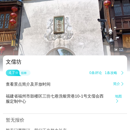


12
文儒坊
4.7
0条评论
1条攻略

分
很棒
查看景点简介及开放时间
简介

福建省福州市鼓楼区三坊七巷洗银营巷10-1号文儒会西
地图
服定制中心

暂无报价