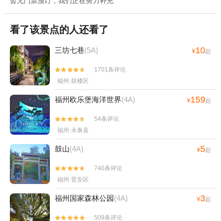
暂无门票预订，我们正在努力补充
看了该景点的人还看了
10
三坊七巷
(5A)
¥
起
1701条评论


福州·鼓楼区
159
福州欧乐堡海洋世界
(4A)
¥
起
54条评论


福州·永泰县
5
鼓山
(4A)
¥
起
740条评论


福州·晋安区
3
福州国家森林公园
(4A)
¥
起
509条评论

