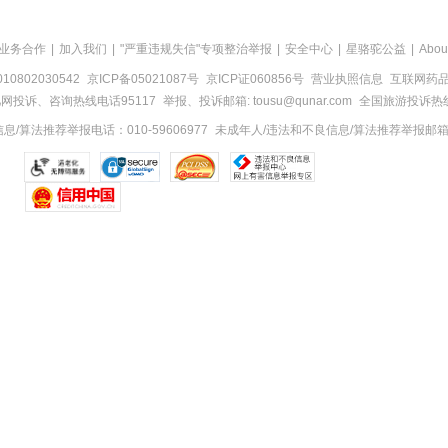
业务合作
|
加入我们
|
"严重违规失信"专项整治举报
|
安全中心
|
星骆驼公益
|
Abou
0802030542
京ICP备05021087号
京ICP证060856号
营业执照信息
互联网药品信
网投诉、咨询热线电话95117
举报、投诉邮箱: tousu@qunar.com
全国旅游投诉热线:
/算法推荐举报电话：010-59606977
未成年人/违法和不良信息/算法推荐举报邮箱：to