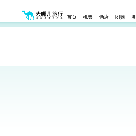
请
提
提
按
示:
示:
shift+enter
您
您
进
首页
机票
酒店
团购
度
入
已
已
去
进
离
哪
入
开
网
网
网
智
能
站
站
导
导
导
盲
航
航
语
音
区,
区
引
本
导
区
模
域
式
含
有
6
个
模
块,
按
下
Tab
键
浏