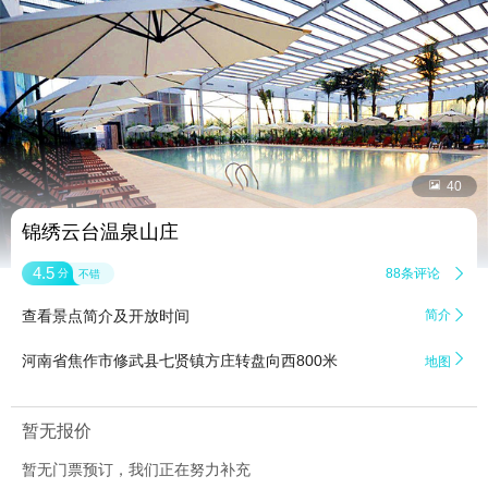


40
锦绣云台温泉山庄
4.5
88条评论

分
不错
查看景点简介及开放时间
简介


河南省焦作市修武县七贤镇方庄转盘向西800米
地图
暂无报价
暂无门票预订，我们正在努力补充