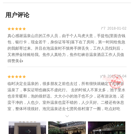
用户评论
i*7 2018-01-02


真心感谢温泉山庄的工作人员，由于个人马虎大意，手提包(里面含钱
包，银行卡，现金若干，身份证等等)落下在了房间，第一时间给焦急
的我邮寄过来。并且在泡温泉时不慎将手牌丢失，工作人员找到后，
又将押金转账给我。焦作人真给力，焦作红峡谷温泉酒店工作人员值
得赞美👍
y*8 2015-05-04


临时决定去温泉的，很多朋友之前也去过，所有很快就确定了红峡谷
温泉了，事实证明也确实不虚此行。 去的时候人不算太多，池子里水
也非常暖和，泡的很舒适。大大小小的池子也不少，还有游泳池，还
蛮干净的，人也少。室外温泉也蛮不错的，人少天好。二楼还有休息
室，整体环境很好。泡完温泉还去七贤民俗村溜了一圈，吃点好吃
的。 团购时发现有很多价位的票价，最后还是选择去哪儿网上购票，

比较靠谱，也比较有保障。这次五一行很满意。