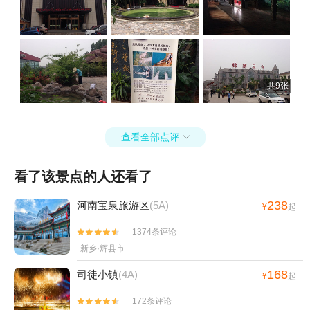
共9张
查看全部点评

看了该景点的人还看了
238
河南宝泉旅游区
(5A)
¥
起
1374条评论


新乡·辉县市
168
司徒小镇
(4A)
¥
起
172条评论

