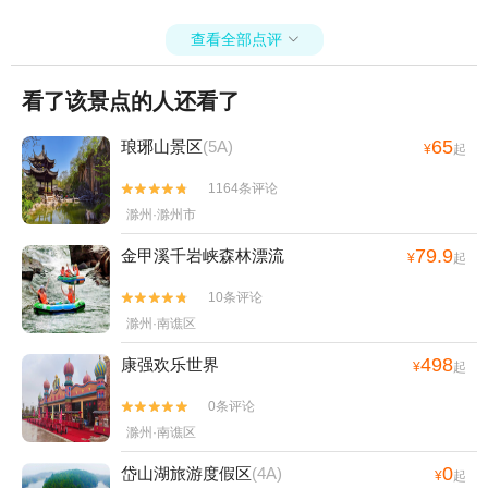
查看全部点评

看了该景点的人还看了
65
琅琊山景区
(5A)
¥
起
1164条评论


滁州·滁州市
79.9
金甲溪千岩峡森林漂流
¥
起
10条评论


滁州·南谯区
498
康强欢乐世界
¥
起
0条评论


滁州·南谯区
0
岱山湖旅游度假区
(4A)
¥
起