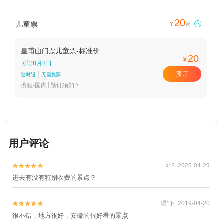
20
儿童票

¥
起
皇甫山门票儿童票-标准价
20
¥
可订8月8日
预订
随时退
无需换票
携程-国内
预订须知

用户评论
a*2 2025-04-29


进去有没有特别收费的景点？
珺*下 2019-04-20


很不错，地方很好，安徽的很好看的景点