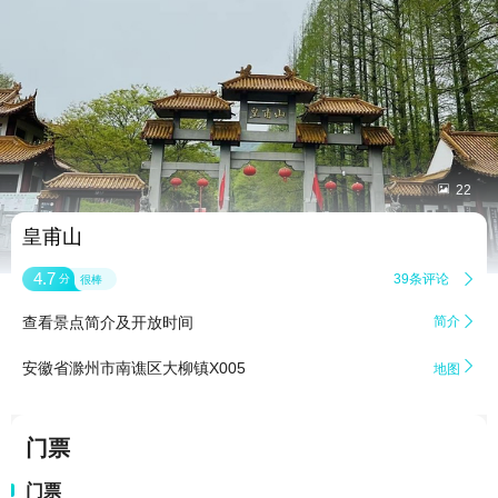


22
皇甫山
4.7
39条评论

分
很棒
查看景点简介及开放时间
简介


安徽省滁州市南谯区大柳镇X005
地图
门票
门票