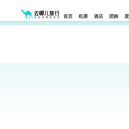
请
提
提
按
示:
示:
shift+enter
您
您
进
首页
机票
酒店
团购
度
入
已
已
去
进
离
哪
入
开
网
网
网
智
能
站
站
导
导
导
盲
航
航
语
音
区,
区
引
本
导
区
模
域
式
含
有
6
个
模
块,
按
下
Tab
键
浏