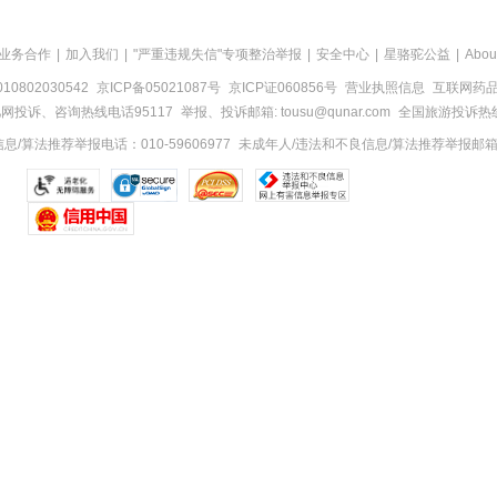
业务合作
|
加入我们
|
"严重违规失信"专项整治举报
|
安全中心
|
星骆驼公益
|
Abou
0802030542
京ICP备05021087号
京ICP证060856号
营业执照信息
互联网药品信
网投诉、咨询热线电话95117
举报、投诉邮箱: tousu@qunar.com
全国旅游投诉热线:
/算法推荐举报电话：010-59606977
未成年人/违法和不良信息/算法推荐举报邮箱：to