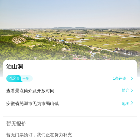


27
泊山洞
4.2
1条评论

分
一般
查看景点简介及开放时间
简介


安徽省芜湖市无为市蜀山镇
地图
暂无报价
暂无门票预订，我们正在努力补充