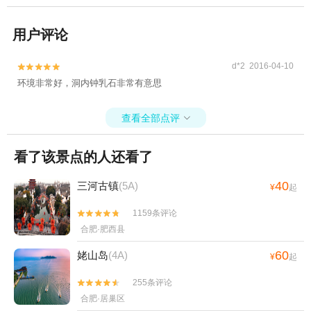
用户评论
d*2 2016-04-10


环境非常好，洞内钟乳石非常有意思
查看全部点评

看了该景点的人还看了
40
三河古镇
(5A)
¥
起
1159条评论


合肥·肥西县
60
姥山岛
(4A)
¥
起
255条评论


合肥·居巢区