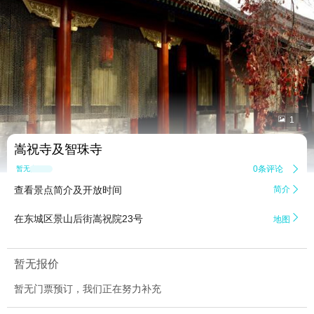


1
嵩祝寺及智珠寺
0条评论

暂无点评
查看景点简介及开放时间
简介


在东城区景山后街嵩祝院23号
地图
暂无报价
暂无门票预订，我们正在努力补充