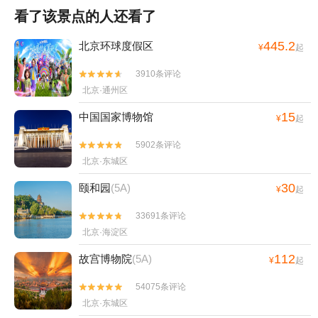
看了该景点的人还看了
445.2
北京环球度假区
¥
起
3910条评论


北京·通州区
15
中国国家博物馆
¥
起
5902条评论


北京·东城区
30
颐和园
(5A)
¥
起
33691条评论


北京·海淀区
112
故宫博物院
(5A)
¥
起
54075条评论


北京·东城区