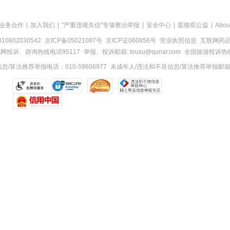
业务合作
|
加入我们
|
"严重违规失信"专项整治举报
|
安全中心
|
星骆驼公益
|
Abou
0802030542
京ICP备05021087号
京ICP证060856号
营业执照信息
互联网药品信
网投诉、咨询热线电话95117
举报、投诉邮箱: tousu@qunar.com
全国旅游投诉热线:
/算法推荐举报电话：010-59606977
未成年人/违法和不良信息/算法推荐举报邮箱：to