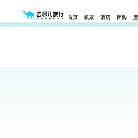
请
提
提
按
示:
示:
shift+enter
您
您
进
首页
机票
酒店
团购
度
入
已
已
去
进
离
哪
入
开
网
网
网
智
能
站
站
导
导
导
盲
航
航
语
音
区,
区
引
本
导
区
模
域
式
含
有
6
个
模
块,
按
下
Tab
键
浏