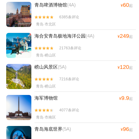
60
青岛啤酒博物馆
(4A)
¥
起
6385条评论


青岛·市北区
249
海合安青岛极地海洋公园
(4A)
¥
起
21763条评论


青岛·崂山区
120
崂山风景区
(5A)
¥
起
7216条评论


青岛·崂山区
9.9
海军博物馆
¥
起
4077条评论


青岛·市南区
96
青岛海底世界
(5A)
¥
起