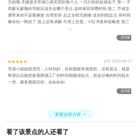
天的哦 关键是非常细心得关照到每个人 一日行的好处就在于 第一 不
用蒙头蒙脑的导航应该先去哪个景点 这样来回浪费时间 第二 节省交
通带来的不必要麻烦 合理安排 总之全程无购物 送你到指定点 有时间
够你玩一阵的了 路上还有讲解 不用上百度。小红书各种攻略查 第三
时间比较紧凑的 不能在青岛多呆几天 选择这个一日行 游市区的景点

基本就够了 有一点就是 费用里面还含了船票 感觉做船出海好嗨森 尽
共9张
管是内海 重点来了 你们报团去找辛导 人好还帅
p*5 2020-09-17


导游小姐姐很漂亮，人特别好，全程都挺有感觉的，没有尿点，就是
希望以后能把参观啤酒工厂的时间稍微缩短点，把金沙滩的时间延长
一些，服务都挺好的，👍👍👍👍
共9张
查看全部点评

看了该景点的人还看了