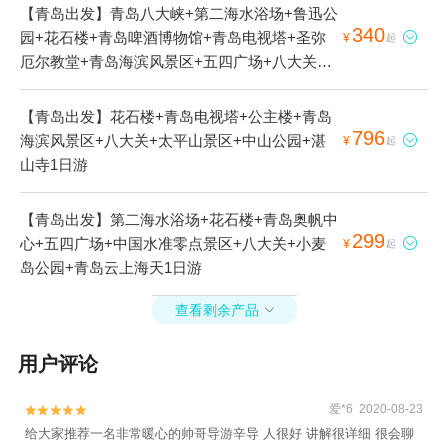
【青岛出发】青岛八大峡+第二海水浴场+鲁迅公
340
园+花石楼+青岛啤酒博物馆+青岛电视塔+圣弥

¥
起
厄尔教堂+青岛海滨风景区+五四广场+八大关
+太平山景区+情人坝+青岛奥帆海洋文化旅游区
+琴屿路1日游
【青岛出发】花石楼+青岛电视塔+公主楼+青岛
796
海滨风景区+八大关+太平山景区+中山公园+湛

¥
起
山寺1日游
【青岛出发】第二海水浴场+花石楼+青岛奥帆中
299
心+五四广场+中国水准零点景区+八大关+小麦

¥
起
岛公园+青岛云上海天1日游
查看剩余产品

用户评论
爱*6 2020-08-23


给大家推荐一名非常暖心的帅哥导游辛导 人很好 讲解很详细 很会聊