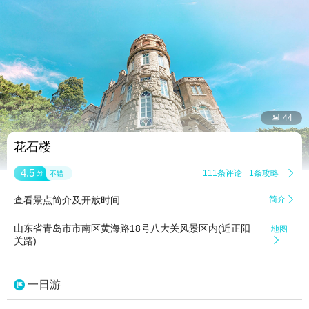


44
花石楼
4.5
111条评论
1条攻略

分
不错
查看景点简介及开放时间
简介

山东省青岛市市南区黄海路18号八大关风景区内(近正阳
地图
关路)

一日游