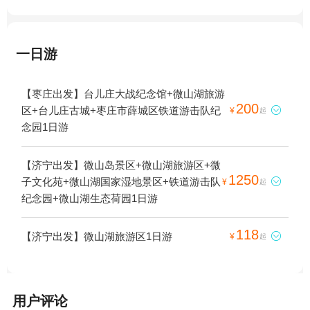
一日游
【枣庄出发】台儿庄大战纪念馆+微山湖旅游
200
区+台儿庄古城+枣庄市薛城区铁道游击队纪

¥
起
念园1日游
【济宁出发】微山岛景区+微山湖旅游区+微
1250
子文化苑+微山湖国家湿地景区+铁道游击队

¥
起
纪念园+微山湖生态荷园1日游
118
【济宁出发】微山湖旅游区1日游

¥
起
用户评论