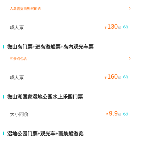
入岛需提前购买船票

130
成人票

¥
起
微山岛门票+进岛游船票+岛内观光车票
五景点包含

160
成人票

¥
起
微山湖国家湿地公园水上乐园门票
9.9
大小同价

¥
起
湿地公园门票+观光车+画舫船游览