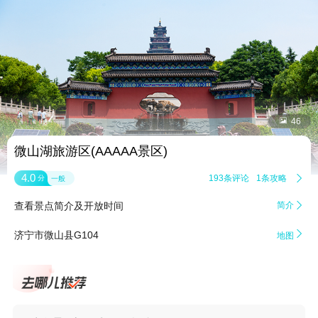


46
微山湖旅游区(AAAAA景区)
4.0
193条评论
1条攻略

分
一般
查看景点简介及开放时间
简介


济宁市微山县G104
地图