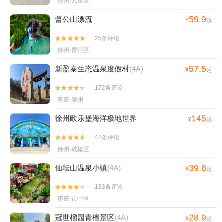
徐州·九里区
59.9
督公山漂流
¥
起
25条评论


徐州·贾汪区
57.5
新盈泰生态温泉度假村
(4A)
¥
起
172条评论


枣庄·滕州
145
徐州欧乐堡海洋极地世界
¥
起
42条评论


徐州·鼓楼区
39.8
仙坛山温泉小镇
(4A)
¥
起
133条评论


枣庄·市中区
28.9
冠世榴园青檀景区
(4A)
¥
起