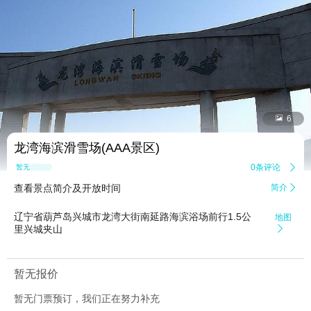


6
龙湾海滨滑雪场(AAA景区)
0条评论

暂无点评
查看景点简介及开放时间
简介

辽宁省葫芦岛兴城市龙湾大街南延路海滨浴场前行1.5公
地图
里兴城夹山

暂无报价
暂无门票预订，我们正在努力补充