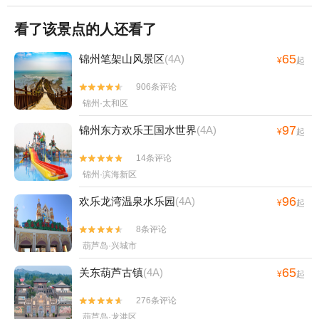
看了该景点的人还看了
65
锦州笔架山风景区
(4A)
¥
起
906条评论


锦州·太和区
97
锦州东方欢乐王国水世界
(4A)
¥
起
14条评论


锦州·滨海新区
96
欢乐龙湾温泉水乐园
(4A)
¥
起
8条评论


葫芦岛·兴城市
65
关东葫芦古镇
(4A)
¥
起
276条评论


葫芦岛·龙港区