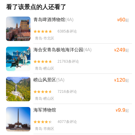
看了该景点的人还看了
60
青岛啤酒博物馆
(4A)
¥
起
6385条评论


青岛·市北区
249
海合安青岛极地海洋公园
(4A)
¥
起
21763条评论


青岛·崂山区
120
崂山风景区
(5A)
¥
起
7216条评论


青岛·崂山区
9.9
海军博物馆
¥
起
4077条评论


青岛·市南区