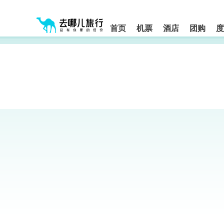
请
提
提
按
示:
示:
shift+enter
您
您
进
首页
机票
酒店
团购
度
入
已
已
去
进
离
哪
入
开
网
网
网
智
能
站
站
导
导
导
盲
航
航
语
音
区,
区
引
本
导
区
模
域
式
含
有
6
个
模
块,
按
下
Tab
键
浏