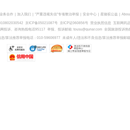
业务合作
|
加入我们
|
"严重违规失信"专项整治举报
|
安全中心
|
星骆驼公益
|
Abou
0802030542
京ICP备05021087号
京ICP证060856号
营业执照信息
互联网药品信
网投诉、咨询热线电话95117
举报、投诉邮箱: tousu@qunar.com
全国旅游投诉热线:
/算法推荐举报电话：010-59606977
未成年人/违法和不良信息/算法推荐举报邮箱：to