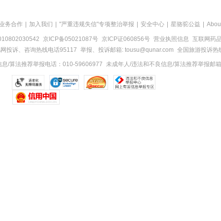
业务合作
|
加入我们
|
"严重违规失信"专项整治举报
|
安全中心
|
星骆驼公益
|
Abou
0802030542
京ICP备05021087号
京ICP证060856号
营业执照信息
互联网药品信
网投诉、咨询热线电话95117
举报、投诉邮箱: tousu@qunar.com
全国旅游投诉热线:
/算法推荐举报电话：010-59606977
未成年人/违法和不良信息/算法推荐举报邮箱：to