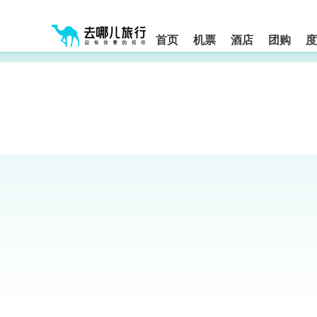
请
提
提
按
示:
示:
shift+enter
您
您
进
首页
机票
酒店
团购
度
入
已
已
去
进
离
哪
入
开
网
网
网
智
能
站
站
导
导
导
盲
航
航
语
音
区,
区
引
本
导
区
模
域
式
含
有
6
个
模
块,
按
下
Tab
键
浏