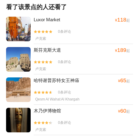
看了该景点的人还看了
118
Luxor Market
¥
起
0条评论


卢克索
189
斯芬克斯大道
¥
起
0条评论


卢克索
65
哈特谢普苏特女王神庙
¥
起
0条评论


Qesm Al Wahat Al Khargah
60
木乃伊博物馆
¥
起
0条评论


卢克索