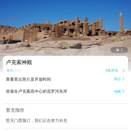


1
卢克索神殿
0条评论

暂无点评
查看景点简介及开放时间
简介


坐落在卢克索高中心的尼罗河东岸
地图
暂无报价
暂无门票预订，我们正在努力补充