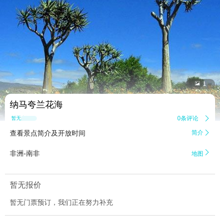


1
纳马夸兰花海
0条评论

暂无点评
查看景点简介及开放时间
简介


非洲-南非
地图
暂无报价
暂无门票预订，我们正在努力补充