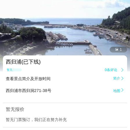


1
西归浦(已下线)
0条评论

暂无点评
查看景点简介及开放时间
简介


西归浦市西归洞271-38号
地图
暂无报价
暂无门票预订，我们正在努力补充