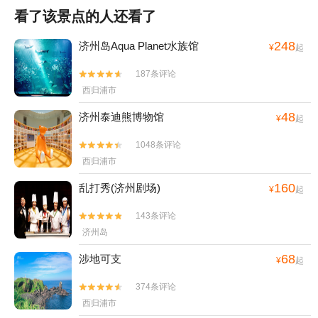
看了该景点的人还看了
248
济州岛Aqua Planet水族馆
¥
起
187条评论


西归浦市
48
济州泰迪熊博物馆
¥
起
1048条评论


西归浦市
160
乱打秀(济州剧场)
¥
起
143条评论


济州岛
68
涉地可支
¥
起
374条评论


西归浦市