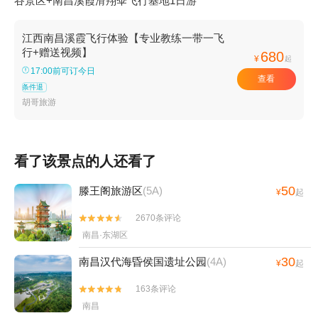
谷景区+南昌溪霞滑翔伞飞行基地1日游
江西南昌溪霞飞行体验【专业教练一带一飞
行+赠送视频】
680
¥
起
17:00前可订今日
查看
条件退
胡哥旅游
看了该景点的人还看了
50
滕王阁旅游区
(5A)
¥
起
2670条评论


南昌·东湖区
30
南昌汉代海昏侯国遗址公园
(4A)
¥
起
163条评论


南昌