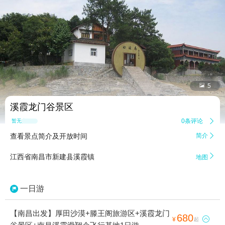


5
溪霞龙门谷景区
0条评论

暂无点评
查看景点简介及开放时间
简介


江西省南昌市新建县溪霞镇
地图
一日游
【南昌出发】厚田沙漠+滕王阁旅游区+溪霞龙门
680

¥
起