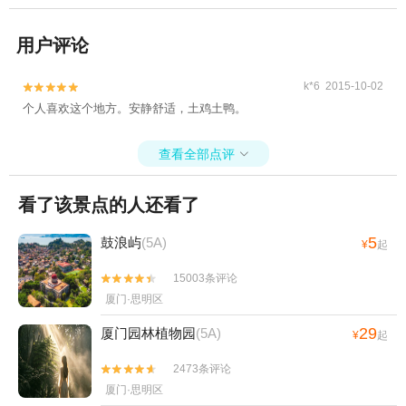
用户评论
k*6 2015-10-02


个人喜欢这个地方。安静舒适，土鸡土鸭。
查看全部点评

看了该景点的人还看了
5
鼓浪屿
(5A)
¥
起
15003条评论


厦门·思明区
29
厦门园林植物园
(5A)
¥
起
2473条评论


厦门·思明区