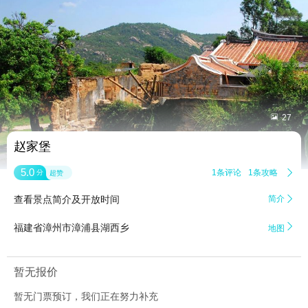


27
赵家堡
5.0
1条评论
1条攻略

分
超赞
查看景点简介及开放时间
简介


福建省漳州市漳浦县湖西乡
地图
暂无报价
暂无门票预订，我们正在努力补充