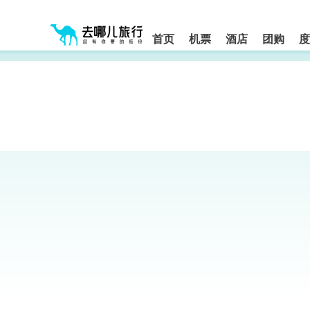
请
提
提
按
示:
示:
shift+enter
您
您
进
首页
机票
酒店
团购
度
入
已
已
去
进
离
哪
入
开
网
网
网
智
能
站
站
导
导
导
盲
航
航
语
音
区,
区
引
本
导
区
模
域
式
含
有
6
个
模
块,
按
下
Tab
键
浏