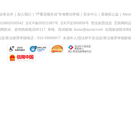
业务合作
|
加入我们
|
"严重违规失信"专项整治举报
|
安全中心
|
星骆驼公益
|
Abou
0802030542
京ICP备05021087号
京ICP证060856号
营业执照信息
互联网药品信
网投诉、咨询热线电话95117
举报、投诉邮箱: tousu@qunar.com
全国旅游投诉热线:
/算法推荐举报电话：010-59606977
未成年人/违法和不良信息/算法推荐举报邮箱：to