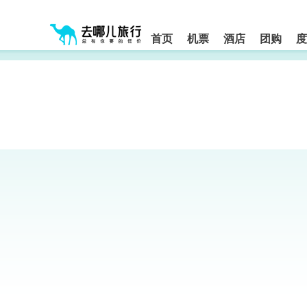
请
提
提
按
示:
示:
shift+enter
您
您
进
首页
机票
酒店
团购
度
入
已
已
去
进
离
哪
入
开
网
网
网
智
能
站
站
导
导
导
盲
航
航
语
音
区,
区
引
本
导
区
模
域
式
含
有
6
个
模
块,
按
下
Tab
键
浏