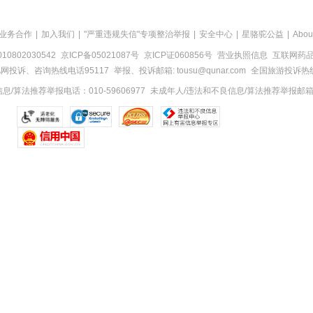
业务合作
|
加入我们
|
"严重违规失信"专项整治举报
|
安全中心
|
星骆驼公益
|
Abou
0802030542
京ICP备05021087号
京ICP证060856号
营业执照信息
互联网药品信
网投诉、咨询热线电话95117
举报、投诉邮箱: tousu@qunar.com
全国旅游投诉热线:
/算法推荐举报电话：010-59606977
未成年人/违法和不良信息/算法推荐举报邮箱：to