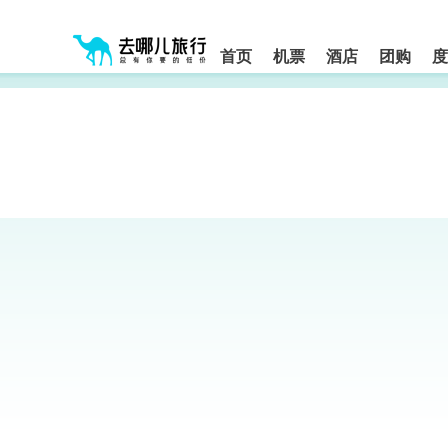
请
提
提
按
示:
示:
shift+enter
您
您
进
首页
机票
酒店
团购
度
入
已
已
去
进
离
哪
入
开
网
网
网
智
能
站
站
导
导
导
盲
航
航
语
音
区,
区
引
本
导
区
模
域
式
含
有
6
个
模
块,
按
下
Tab
键
浏