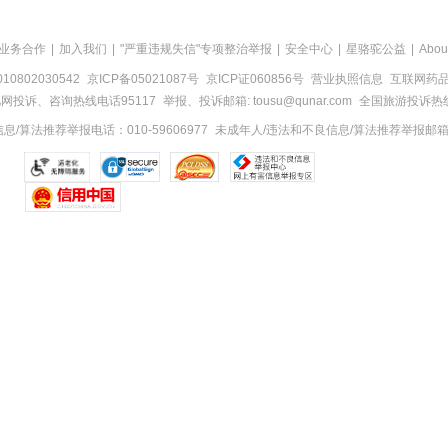
业务合作
|
加入我们
|
"严重违规失信"专项整治举报
|
安全中心
|
星骆驼公益
|
Abou
0802030542
京ICP备05021087号
京ICP证060856号
营业执照信息
互联网药品信
网投诉、咨询热线电话95117
举报、投诉邮箱: tousu@qunar.com
全国旅游投诉热线:
/算法推荐举报电话：010-59606977
未成年人/违法和不良信息/算法推荐举报邮箱：to