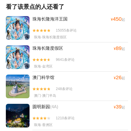
看了该景点的人还看了
450
珠海长隆海洋王国
¥
起
15055条评论


珠海·珠海长隆度假区
89
珠海长隆度假区
¥
起
9641条评论


珠海·金湾区
26
澳门科学馆
¥
起
248条评论


澳门·澳门半岛
39
圆明新园
(4A)
¥
起
1210条评论


珠海·香洲区