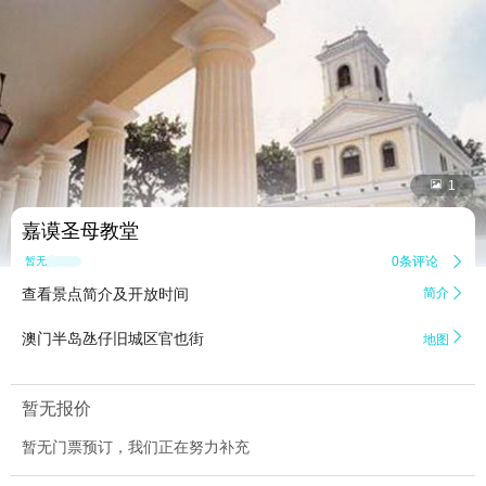


1
嘉谟圣母教堂
0条评论

暂无点评
查看景点简介及开放时间
简介


澳门半岛氹仔旧城区官也街
地图
暂无报价
暂无门票预订，我们正在努力补充