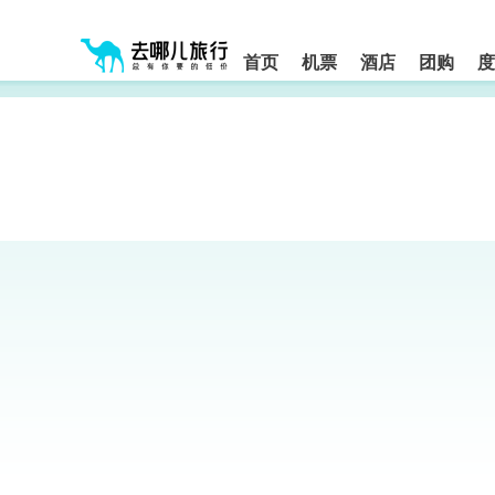
请
提
提
按
示:
示:
shift+enter
您
您
进
首页
机票
酒店
团购
度
入
已
已
去
进
离
哪
入
开
网
网
网
智
能
站
站
导
导
导
盲
航
航
语
音
区,
区
引
本
导
区
模
域
式
含
有
6
个
模
块,
按
下
Tab
键
浏