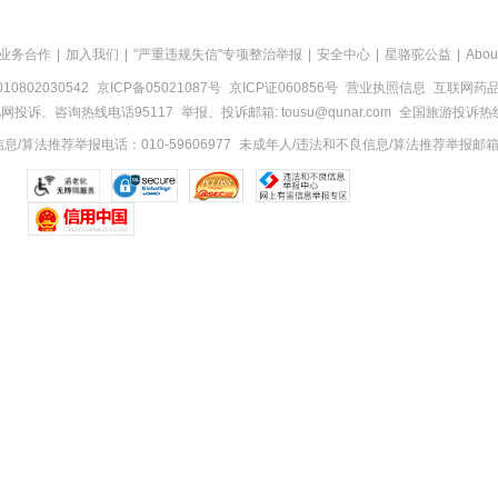
业务合作
|
加入我们
|
"严重违规失信"专项整治举报
|
安全中心
|
星骆驼公益
|
Abou
0802030542
京ICP备05021087号
京ICP证060856号
营业执照信息
互联网药品信
网投诉、咨询热线电话95117
举报、投诉邮箱: tousu@qunar.com
全国旅游投诉热线:
/算法推荐举报电话：010-59606977
未成年人/违法和不良信息/算法推荐举报邮箱：to