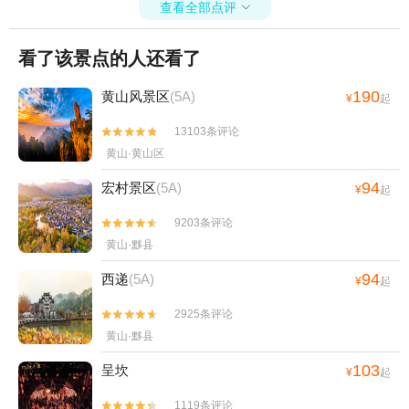
区+新安江激情水世界+黄山宏村国际滑翔伞
看了该景点的人还看了
基地+太平湖峡谷漂流+宏村-画桥+新安江景
区《江清月近人》实景演艺+西汉广德王国古
190
黄山风景区
(5A)
¥
起
都+黄山屯之谷景区+黄山市城市展示馆+黄
山不夜城+漫溪里游乐园+稽灵山欢乐世界
13103条评论


+五溪山大峡谷+黄山宏村国际滑翔伞基地(宏
黄山·黄山区
村大同动力伞基地)+新安江+梦幻新安江夜游
94
宏村景区
(5A)
码头+西递石林水世界+徽州府衙+新安江+齐
¥
起
云山自由家营地+黄山徽秀1日游
9203条评论


黄山·黟县
94
西递
(5A)
¥
起
2925条评论


黄山·黟县
103
呈坎
¥
起
1119条评论

