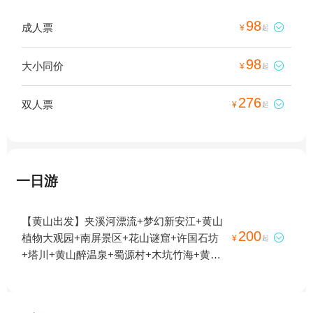
98
成人票

¥
起
98
大小同价

¥
起
276
双人票

¥
起
一日游
【黄山出发】夹溪河漂流+梦幻新安江+黄山
200
植物大观园+南屏景区+花山谜窟+许国石坊

¥
起
+塔川+黄山醉温泉+蜀源村+木坑竹海+黄山
天湖景区+新安江山水画廊+呈坎+屯溪老街
+唐模+翡翠谷+牯牛降风景区+太平湖+黄山
丰乐湖风景区+宏村景区+徽州古城+新安江