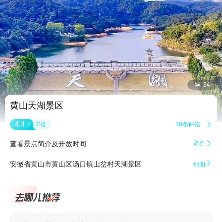


34
黄山天湖景区
4.4
30条评论

分
不错
查看景点简介及开放时间
简介


安徽省黄山市黄山区汤口镇山岔村天湖景区
地图