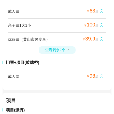
63
成人票

¥
起
100
亲子票1大1小

¥
起
39.9
优待票（黄山市民专享）

¥
起
查看剩余2个

门票+项目(玻璃桥)
98
成人票

¥
起
项目
项目(漂流)