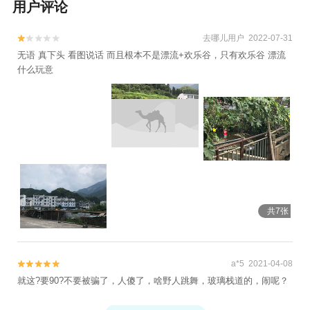
用户评论
龙舟漂游+赛金花故居+齐云山景区+西递+黄
山风景区+九龙瀑+光明顶+域见秀里·水镇+屏
去哪儿用户 2022-07-31


山村+古城岩+石台牯牛降+虎林园+黄山休宁
无语 真下头 看图说话 而且根本不是漂流+欢乐谷，只有欢乐谷 漂流
颜公河漂流+雄村景区+新安江水电站+打鼓
什么玩意
岭+徽州大峡谷+黄山-温泉景区+黄山野生猴
谷景区+卢村+牯牛降九龙+牯牛降历溪+黄山
黄帝源+杨家寨+养生河漂流+东黄山旅游度
假区+香溪漂流+黄山门+黄山云谷索道+斗山
街+新安江滨水旅游景区+芙蓉谷+新安江月
亮岛+《宏村阿菊》实景演出+横江山水竹筏
+西海大峡谷+黄山新安人家酒楼+洞天湾风
景区+新安江塔坑三口柑橘园+新安江水世界
共7张
+新安江国画长廊游船+棠樾牌坊群鲍家花园
+北京D-life礼堂+寒武纪石林景区+合肥万普
拓展基地（黄山）+守拙园+古徽州文化旅游
a*5 2021-04-08


区+阳产土楼+黄山风景区太平索道+黄山白
就这?要90?不要被骗了，人傻了，啥野人跳舞，玻璃栈道的，闹呢？
云宾馆+黄山北海宾馆+黄山本地玩乐+黄山
狮林大酒店+黄山喜乐汇演出+黎阳水街+宏
查看全部点评

村冰雪世界+黄山市徽州雕刻博物馆+岭南景