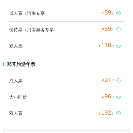
59
成人票（河南专享）

¥
起
59
优待票（河南游客专享）

¥
起
118
双人票

¥
起
郑开旅游年票
97
成人票

¥
起
96
大小同价

¥
起
192
双人票

¥
起