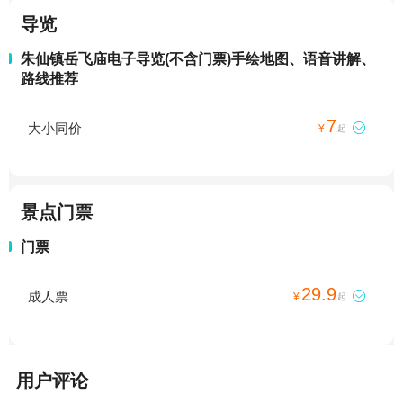
导览
朱仙镇岳飞庙电子导览(不含门票)手绘地图、语音讲解、
路线推荐
7
大小同价

¥
起
景点门票
门票
29.9
成人票

¥
起
用户评论