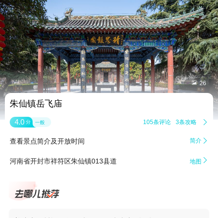


26
朱仙镇岳飞庙
4.0
105条评论
3条攻略

分
一般
查看景点简介及开放时间
简介


河南省开封市祥符区朱仙镇013县道
地图