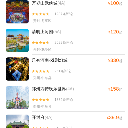
100
万岁山武侠城
(4A)
¥
起
1237条评论


开封·龙亭区
120
清明上河园
(5A)
¥
起
2522条评论


开封·龙亭区
330
只有河南·戏剧幻城
¥
起
251条评论


郑州·中牟县
158
郑州方特欢乐世界
(4A)
¥
起
1882条评论


郑州·中牟县
39.9
开封府
(4A)
¥
起