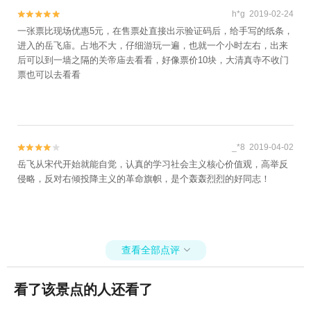
h*g 2019-02-24


一张票比现场优惠5元，在售票处直接出示验证码后，给手写的纸条，
进入的岳飞庙。占地不大，仔细游玩一遍，也就一个小时左右，出来
后可以到一墙之隔的关帝庙去看看，好像票价10块，大清真寺不收门
票也可以去看看
_*8 2019-04-02


岳飞从宋代开始就能自觉，认真的学习社会主义核心价值观，高举反
侵略，反对右倾投降主义的革命旗帜，是个轰轰烈烈的好同志！
查看全部点评

看了该景点的人还看了