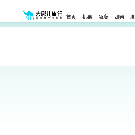
请
提
提
按
示:
示:
shift+enter
您
您
进
首页
机票
酒店
团购
度
入
已
已
去
进
离
哪
入
开
网
网
网
智
能
站
站
导
导
导
盲
航
航
语
音
区,
区
引
本
导
区
模
域
式
含
有
6
个
模
块,
按
下
Tab
键
浏