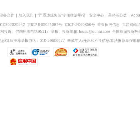
业务合作
|
加入我们
|
"严重违规失信"专项整治举报
|
安全中心
|
星骆驼公益
|
Abou
0802030542
京ICP备05021087号
京ICP证060856号
营业执照信息
互联网药品信
网投诉、咨询热线电话95117
举报、投诉邮箱: tousu@qunar.com
全国旅游投诉热线:
/算法推荐举报电话：010-59606977
未成年人/违法和不良信息/算法推荐举报邮箱：to