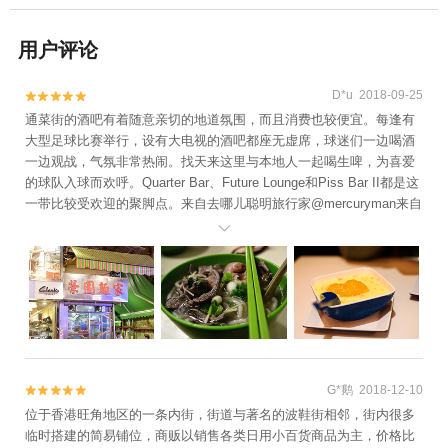
用户评论
D*u 2018-09-25


通菜街的酒吧有着随意亲切的地道氛围，而且消费也较便宜。每逢有
大型足球比赛举行，设有大电视的酒吧都座无虚席，球迷们一边喝酒
一边观战，气氛非常热闹。找天来这里与本地人一起喝生啤，为喜爱
的球队入球而欢呼。Quarter Bar、Future Lounge和Piss Bar II都是这
一带比较受欢迎的聚脚点。来自去哪儿聪明旅行家@mercuryman来自
去哪儿聪明旅行家@baozoushenlong来自去哪儿聪明旅行家@韵_Evi

an甜品要不要？来自去哪儿聪明旅行家@mercuryman
G*鹅 2018-12-10


位于香港旺角地区的一条内街，街道与著名的波鞋街相邻，街内很多
临时搭建的简易铺位，商贩以销售各类日用小百货商品为主，价格比