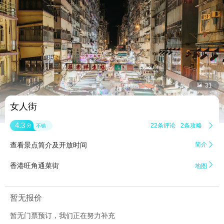


31
女人街
4.3
22条评论
2条攻略

分
不错
查看景点简介及开放时间
简介


香港旺角通菜街
地图
暂无报价
暂无门票预订，我们正在努力补充