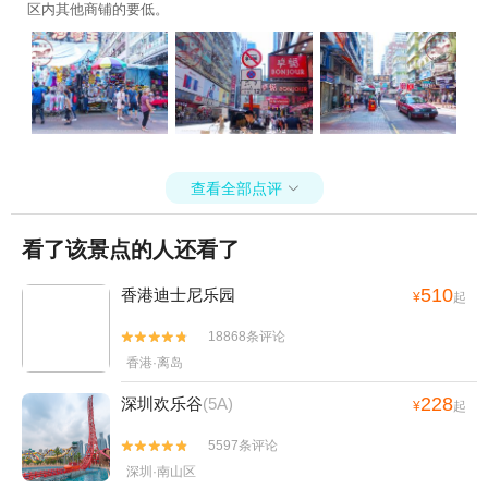
区内其他商铺的要低。
查看全部点评

看了该景点的人还看了
510
香港迪士尼乐园
¥
起
18868条评论


香港·离岛
228
深圳欢乐谷
(5A)
¥
起
5597条评论


深圳·南山区