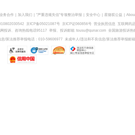
业务合作
|
加入我们
|
"严重违规失信"专项整治举报
|
安全中心
|
星骆驼公益
|
Abou
0802030542
京ICP备05021087号
京ICP证060856号
营业执照信息
互联网药品信
网投诉、咨询热线电话95117
举报、投诉邮箱: tousu@qunar.com
全国旅游投诉热线:
/算法推荐举报电话：010-59606977
未成年人/违法和不良信息/算法推荐举报邮箱：to