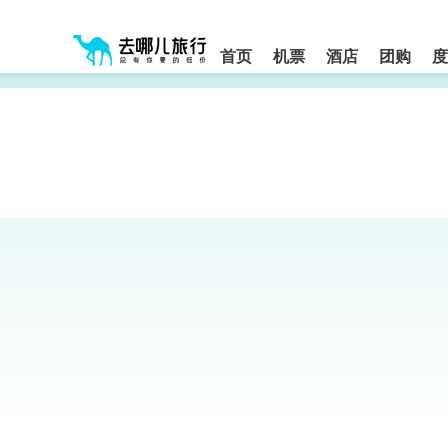
请
提
提
按
示:
示:
shift+enter
您
您
进
首页
机票
酒店
团购
度
入
已
已
去
进
离
哪
入
开
网
网
网
智
能
站
站
导
导
导
盲
航
航
语
音
区,
区
引
本
导
区
模
域
式
含
有
6
个
模
块,
按
下
Tab
键
浏