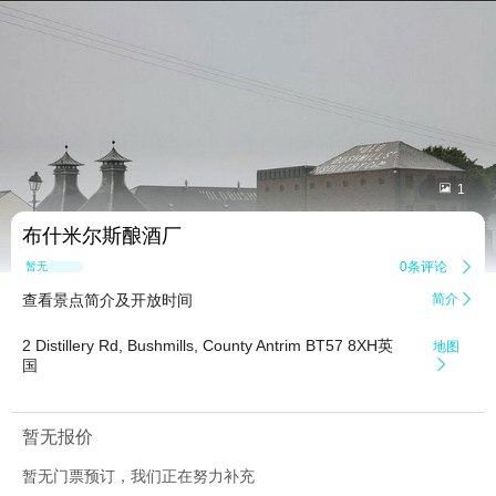


1
布什米尔斯酿酒厂
0条评论

暂无点评
查看景点简介及开放时间
简介

2 Distillery Rd, Bushmills, County Antrim BT57 8XH英
地图
国

暂无报价
暂无门票预订，我们正在努力补充