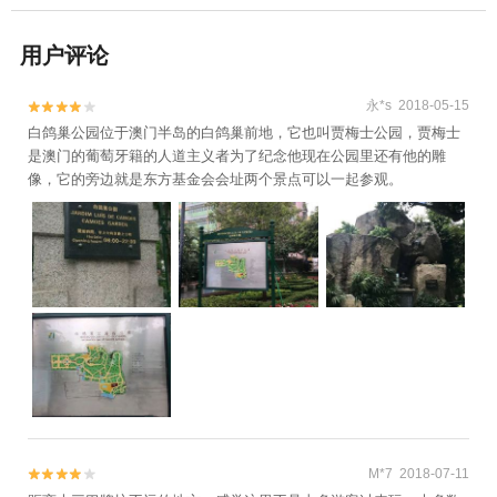
用户评论
永*s 2018-05-15


白鸽巢公园位于澳门半岛的白鸽巢前地，它也叫贾梅士公园，贾梅士
是澳门的葡萄牙籍的人道主义者为了纪念他现在公园里还有他的雕
像，它的旁边就是东方基金会会址两个景点可以一起参观。
M*7 2018-07-11

