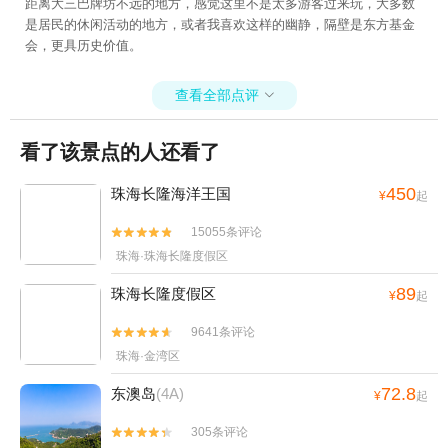
距离大三巴牌坊不远的地方，感觉这里不是太多游客过来玩，大多数
是居民的休闲活动的地方，或者我喜欢这样的幽静，隔壁是东方基金
会，更具历史价值。
查看全部点评

看了该景点的人还看了
450
珠海长隆海洋王国
¥
起
15055条评论


珠海·珠海长隆度假区
89
珠海长隆度假区
¥
起
9641条评论


珠海·金湾区
72.8
东澳岛
(4A)
¥
起
305条评论

