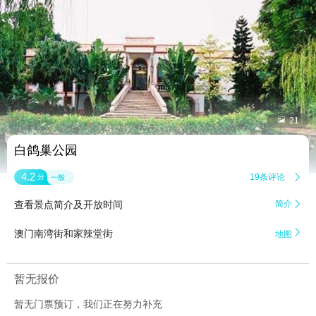


21
白鸽巢公园
4.2
19条评论

分
一般
查看景点简介及开放时间
简介


澳门南湾街和家辣堂街
地图
暂无报价
暂无门票预订，我们正在努力补充