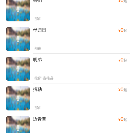
0
错扔
¥
起
那曲
0
母归日
¥
起
那曲
0
明弟
¥
起
拉萨·当雄县
0
措勒
¥
起
那曲
0
边青普
¥
起