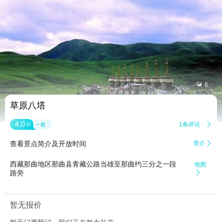


6
草原八塔
4.0
1条评论

分
一般
查看景点简介及开放时间
简介

西藏那曲地区那曲县青藏公路当雄至那曲约三分之一段
地图
路旁

暂无报价