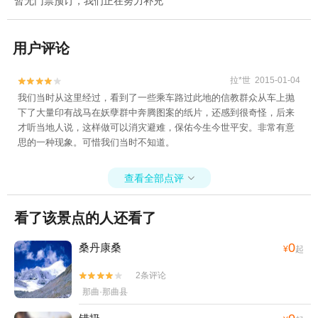
暂无门票预订，我们正在努力补充
用户评论
拉*世 2015-01-04


我们当时从这里经过，看到了一些乘车路过此地的信教群众从车上抛
下了大量印有战马在妖孽群中奔腾图案的纸片，还感到很奇怪，后来
才听当地人说，这样做可以消灾避难，保佑今生今世平安。非常有意
思的一种现象。可惜我们当时不知道。
查看全部点评

看了该景点的人还看了
0
桑丹康桑
¥
起
2条评论


那曲·那曲县