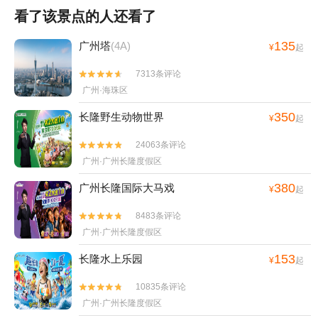
看了该景点的人还看了
135
广州塔
(4A)
¥
起
7313条评论


广州·海珠区
350
长隆野生动物世界
¥
起
24063条评论


广州·广州长隆度假区
380
广州长隆国际大马戏
¥
起
8483条评论


广州·广州长隆度假区
153
长隆水上乐园
¥
起
10835条评论


广州·广州长隆度假区